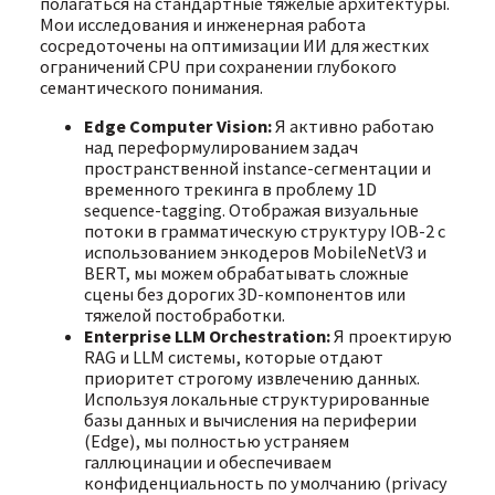
полагаться на стандартные тяжелые архитектуры.
Мои исследования и инженерная работа
сосредоточены на оптимизации ИИ для жестких
ограничений CPU при сохранении глубокого
семантического понимания.
Edge Computer Vision:
Я активно работаю
над переформулированием задач
пространственной instance-сегментации и
временного трекинга в проблему 1D
sequence-tagging. Отображая визуальные
потоки в грамматическую структуру IOB-2 с
использованием энкодеров MobileNetV3 и
BERT, мы можем обрабатывать сложные
сцены без дорогих 3D-компонентов или
тяжелой постобработки.
Enterprise LLM Orchestration:
Я проектирую
RAG и LLM системы, которые отдают
приоритет строгому извлечению данных.
Используя локальные структурированные
базы данных и вычисления на периферии
(Edge), мы полностью устраняем
галлюцинации и обеспечиваем
конфиденциальность по умолчанию (privacy