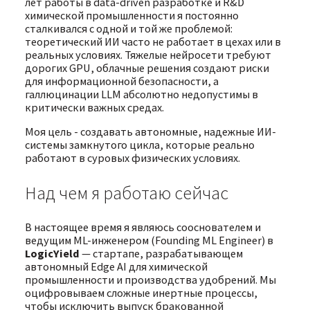
лет работы в data-driven разработке и R&D
химической промышленности я постоянно
сталкивался с одной и той же проблемой:
теоретический ИИ часто не работает в цехах или в
реальных условиях. Тяжелые нейросети требуют
дорогих GPU, облачные решения создают риски
для информационной безопасности, а
галлюцинации LLM абсолютно недопустимы в
критически важных средах.
Моя цель - создавать автономные, надежные ИИ-
системы замкнутого цикла, которые реально
работают в суровых физических условиях.
Над чем я работаю сейчас
В настоящее время я являюсь сооснователем и
ведущим ML-инженером (Founding ML Engineer) в
LogicYield
— стартапе, разрабатывающем
автономный Edge AI для химической
промышленности и производства удобрений. Мы
оцифровываем сложные инертные процессы,
чтобы исключить выпуск бракованной