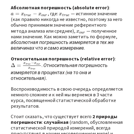
Абсолютная погрешность (absolute error)
:
=
−
, где:
— истинное значение
a
=
x
t
r
u
e
−
x
o
u
r
x
t
r
u
e
a
x
x
x
t
r
u
e
o
u
r
t
r
u
e
(как правило никогда не известно, поэтому за него
обычно принимаем значение референтного
метода анализа или среднее),
— полученное
x
o
u
r
x
o
u
r
нами значение. Как можно заметить по формуле,
абсолютная погрешность измеряется в тех же
величинах что и само измерение
.
Относительная погрешность (relative error)
:
−
x
x
Δ
=
.
Относительная погрешность
Δ
=
x
t
r
u
e
−
x
o
u
r
x
t
r
u
e
t
r
u
e
o
u
r
x
t
r
u
e
измеряется в процентах (на то она и
относительная).
Воспроизводимость в свою очередь определяется
немного сложнее и к ней мы вернемся в 3 части
курса, посвященной статистической обработке
результатов.
Стоит сказать, что существует всего
2 природы
погрешности
:
случайная
(random, обусловленная
статистической природой измерений, всегда
присутствует в нашем несовершенном мире) и