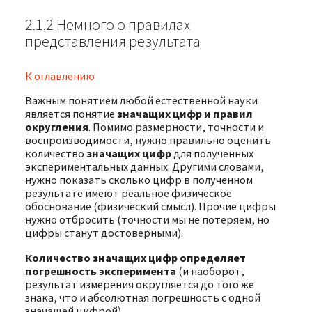
2.1.2 Немного о правилах
представления результата
К оглавлению
Важным понятием любой естественной науки
является понятие
значащих цифр и правил
округления
. Помимо размерности, точности и
воспроизводимости, нужно правильно оценить
количество
значащих цифр
для полученных
экспериментальных данных. Другими словами,
нужно показать сколько цифр в полученном
результате имеют реальное физическое
обоснование (физический смысл). Прочие цифры
нужно отбросить (точности мы не потеряем, но
цифры станут достоверными).
Количество значащих цифр определяет
погрешность эксперимента
(и наоборот,
результат измерения округляется до того же
знака, что и абсолютная погрешность с одной
значащей цифрой).