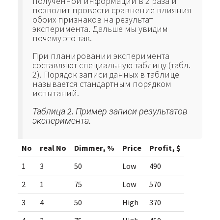
полученной информации в 2 раза и
позволит провести сравнение влияния
обоих признаков на результат
эксперимента. Дальше мы увидим
почему это так.
При планировании эксперимента
составляют специальную таблицу (табл.
2). Порядок записи данных в таблице
называется стандартным порядком
испытаний.
Таблица 2. Пример записи результатов
эксперимента.
No
real No
Dimmer, %
Price
Profit, $
1
3
50
Low
490
2
1
75
Low
570
3
4
50
High
370