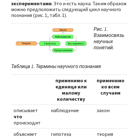
экспериментами
. Это и есть наука. Таким образом
можно предположить следующий цикл научного
познания (рис. 1, табл. 1).
Рис. 1.
Взаимосвязь
научных
понятий.
Таблица 1. Термины научного познания
применимо к
применимо
единице или
ко всем
малому
случаем
количеству
описывает
наблюдение
закон
что
происходит
объясняет
гипотеза
теория