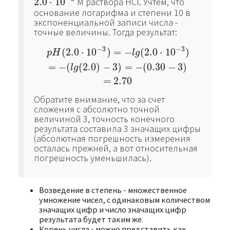
2.0
⋅
10
М раствора HCl. Учтем, что
2.0
⋅
10
−
3
основание логарифма и степени 10 в
экспоненциальной записи числа -
точные величины. Тогда результат:
−
3
−
3
(
2.0
⋅
10
)
=
−
(
2.0
⋅
10
)
p
H
(
2.0
⋅
10
−
3
)
=
−
l
g
(
2.0
⋅
10
−
3
)
=
−
(
l
g
(
2.0
)
−
3
)
=
−
(
0.30
−
3
)
p
H
l
g
=
−
(
(
2.0
)
−
3
)
=
−
(
0.30
−
3
)
l
g
=
2.70
Обратите внимание, что за счет
сложения с абсолютно точной
величиной 3, точность конечного
результата составила 3 значащих цифры
(абсолютная погрешность измерения
осталась прежней, а вот относительная
погрешность уменьшилась).
Возведение в степень - множественное
умножение чисел, с одинаковым количеством
значащих цифр и число значащих цифр
результата будет таким же.
Корень числа - можно представить как