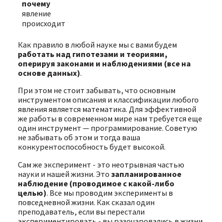
почему
явление
происходит
Как правило в любой науке мы с вами будем
работать над гипотезами и теориями,
оперируя законами и наблюдениями (все на
основе данных)
.
При этом не стоит забывать, что основным
инструментом описания и классификации любого
явления является математика. Для эффективной
же работы в современном мире нам требуется еще
один инструмент — программирование. Советую
не забывать об этом и тогда ваша
конкурентоспособность будет высокой.
Сам же эксперимент - это неотрывная частью
науки и нашей жизни. Это
запланированное
наблюдение (проводимое с какой-либо
целью)
. Все мы проводим эксперименты в
повседневной жизни. Как сказал один
преподаватель, если вы перестали
экспериментировать - вы разочаровались в жизни.