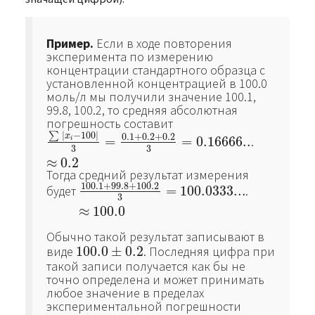
Пример.
Если в ходе повторения
эксперимента по измерению
концентрации стандартного образца с
установленной концентрацией в 100.0
моль/л мы получили значение 100.1,
99.8, 100.2, то средняя абсолютная
погрешность составит
|
−
100
|
∑
0.1
+
0.2
+
0.2
x
=
=
0.16666..
.
∑
|
x
i
−
100
|
3
=
0.1
+
0.2
+
0.2
3
=
0.16666..
≈
0.2
i
3
3
≈
0.2
Тогда средний результат измерения
100.1
+
99.8
+
100.2
будет
=
100.0333...
.
100.1
+
99.8
+
100.2
3
=
100.0333...
≈
100.0
3
≈
100.0
Обычно такой результат записывают в
виде
100.0
±
0.2
. Последняя цифра при
100.0
±
0.2
такой записи получается как бы не
точно определена и может принимать
любое значение в пределах
экспериментальной погрешности