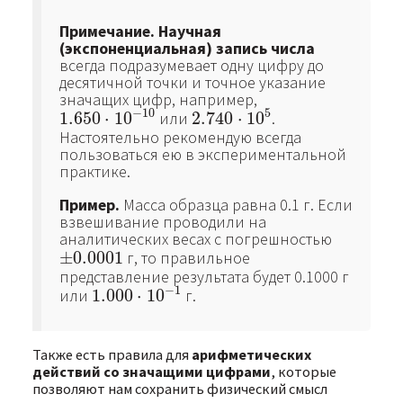
Примечание.
Научная
(экспоненциальная) запись числа
всегда подразумевает одну цифру до
десятичной точки и точное указание
значащих цифр, например,
−
10
5
1.650
⋅
10
или
2.740
⋅
10
.
1.650
⋅
10
−
10
2.740
⋅
10
5
Настоятельно рекомендую всегда
пользоваться ею в экспериментальной
практике.
Пример.
Масса образца равна 0.1 г. Если
взвешивание проводили на
аналитических весах с погрешностью
±
0.0001
г, то правильное
±
0.0001
представление результата будет 0.1000 г
−
1
или
1.000
⋅
10
г.
1.000
⋅
10
−
1
Также есть правила для
арифметических
действий со значащими цифрами
, которые
позволяют нам сохранить физический смысл