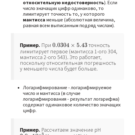
относительную недостоверность
). Если
число значащих цифр одинаково, то
лимитирует точность то, у которого
мантисса
меньше (абсолютная величина,
равная всем выписанным подряд числам).
Пример.
При
0.0304
×
5.43
точность
0.0304
×
5.43
лимитирует первое (мантисса 1-ого 304,
мантисса 2-ого 543). Это работает,
поскольку относительная погрешность
у меньшего числа будет больше.
Логарифмирование - логарифмируемое
число и мантисса (в случае
логарифмирования - результат логарифма)
содержат одинаковое количество значащих
цифр.
Пример.
Рассчитаем значение pH
−
3