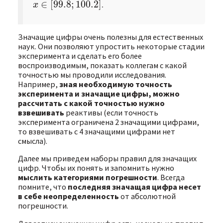
∈
[
99.8
;
100.2
]
.
x
∈
[
99.8
;
100.2
]
x
Значащие цифры очень полезны для естественных
наук. Они позволяют упростить некоторые стадии
эксперимента и сделать его более
воспроизводимым, показать коллегам с какой
точностью мы проводили исследования.
Например,
зная необходимую точность
эксперимента и значащие цифры, можно
рассчитать с какой точностью нужно
взвешивать
реактивы (если точность
эксперимента ограничена 2 значащими цифрами,
то взвешивать с 4 значащими цифрами нет
смысла).
Далее мы приведем наборы правил для значащих
цифр. Чтобы их понять и запомнить нужно
мыслить категориями погрешности
. Всегда
помните, что
последняя значащая цифра несет
в себе неопределенность
от абсолютной
погрешности.