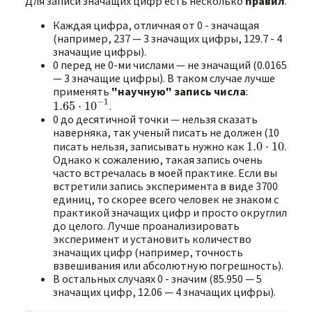
Для записи значащих цифр есть несколько
правил
.
Каждая цифра, отличная от 0 - значащая
(например, 237 — 3 значащих цифры, 129.7 - 4
значащие цифры).
0 перед не 0-ми числами — не значащий (0.0165
— 3 значащие цифры). В таком случае лучше
применять
"научную" запись числа
:
−
1
1.65
⋅
10
.
1.65
⋅
10
−
1
0 до десятичной точки — нельзя сказать
наверняка, так ученый писать не должен (10
писать нельзя, записывать нужно как
1.0
⋅
10
.
1.0
⋅
10
Однако к сожалению, такая запись очень
часто встречалась в моей практике. Если вы
встретили запись эксперимента в виде 3700
единиц, то скорее всего человек не знаком с
практикой значащих цифр и просто округлил
до целого. Лучше проанализировать
эксперимент и установить количество
значащих цифр (например, точность
взвешивания или абсолютную погрешность).
В остальных случаях 0 - значим (85.950 — 5
значащих цифр, 12.06 — 4 значащих цифры).