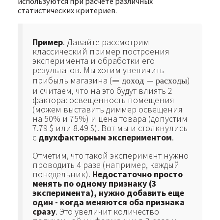
используются при расчете различных
статистических критериев.
Пример
. Давайте рассмотрим
классический пример построения
эксперимента и обработки его
результатов. Мы хотим увеличить
прибыль магазина (
=
−
)
=
доход
−
расходы
д
о
х
о
д
р
а
с
х
о
д
ы
и считаем, что на это будут влиять 2
фактора: освещенность помещения
(можем выставить диммер освещения
на 50% и 75%) и цена товара (допустим
7.79 $ или 8.49 $). Вот мы и столкнулись
с
двухфакторным экспериментом
.
Отметим, что такой эксперимент нужно
проводить 4 раза (например, каждый
понедельник).
Недостаточно просто
менять по одному признаку (3
эксперимента), нужно добавить еще
один - когда меняются оба признака
сразу
. Это увеличит количество