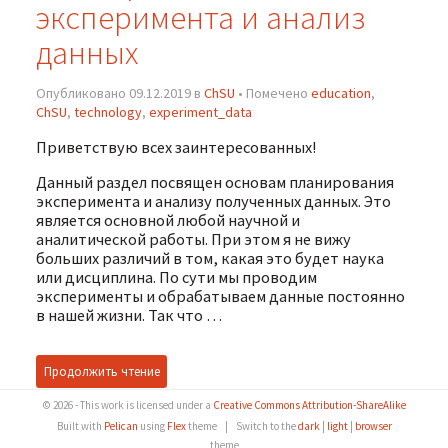
эксперимента и анализ
данных
Опубликовано 09.12.2019 в
ChSU
• Помечено
education
,
ChSU
,
technology
,
experiment_data
Приветствую всех заинтересованных!
Данный раздел посвящен основам планирования
эксперимента и анализу полученных данных. Это
является основной любой научной и
аналитической работы. При этом я не вижу
больших различий в том, какая это будет наука
или дисциплина. По сути мы проводим
эксперименты и обрабатываем данные постоянно
в нашей жизни. Так что …
Продолжить чтение
© 2026 - This work is licensed under a
Creative Commons Attribution-ShareAlike
Built with
Pelican
using
Flex
theme
|
Switch to the
dark
|
light
|
browser
theme